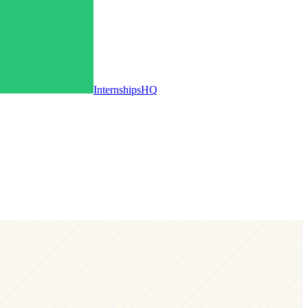
InternshipsHQ