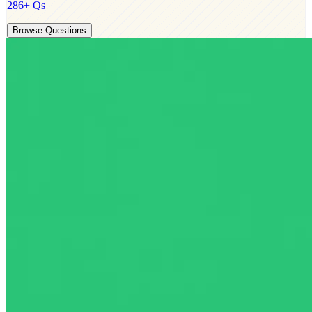
286
+ Qs
Browse Questions