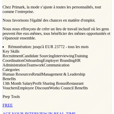
Chez Primark, la mode s’ajuste à toutes les personnalités, tout
comme l’entreprise.
Nous favorisons l'égalité des chances en matière d'emploi.
Nous nous efforçons de créer un lieu de travail inclusif où les gens
peuvent être eux-mêmes, tous bénéficier des mêmes opportunités et
s'épanouir ensemble.
Rémunération: jusqu'à EUR
23772
- tous les mois
Key Skills
Recruitment
Candidate Sourcing
Interviewing
Training
Coordination
Onboarding
Employer Branding
HR
Administration
Teamwork
Communication
Categories
Human Resources
Retail
Management & Leadership
Benefits
13th Month Salary
Profit Sharing Bonus
Restaurant
Vouchers
Employee Discount
Works Council Benefits
Prep Tools
FREE
ACE YOUR INTERVIEW IN REAL-TIME