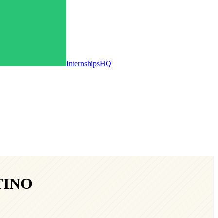
InternshipsHQ
TINO