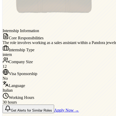
Internship Information
Core Responsibilities
The role involves working as a sales assistant within a Pandora jewelr
Internship Type
intern
Company Size
12
Visa Sponsorship
No
Language
Italian
Working Hours
30 hours
Apply Now →
Get Alerts for Similar Roles