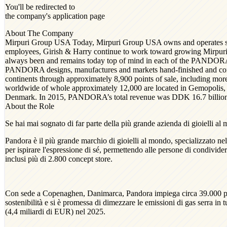
You'll be redirected to
the company's application page
About The Company
Mirpuri Group USA Today, Mirpuri Group USA owns and operates six
employees, Girish & Harry continue to work toward growing Mirpuri
always been and remains today top of mind in each of the PANDORA s
PANDORA designs, manufactures and markets hand-finished and conte
continents through approximately 8,900 points of sale, including
worldwide of whole approximately 12,000 are located in Gemopolis
Denmark. In 2015, PANDORA’s total revenue was DDK 16.7 billion (
About the Role
Se hai mai sognato di far parte della più grande azienda di gioielli al
Pandora è il più grande marchio di gioielli al mondo, specializzato nell
per ispirare l'espressione di sé, permettendo alle persone di condividere
inclusi più di 2.800 concept store.
Con sede a Copenaghen, Danimarca, Pandora impiega circa 39.000 person
sostenibilità e si è promessa di dimezzare le emissioni di gas serra i
(4,4 miliardi di EUR) nel 2025.