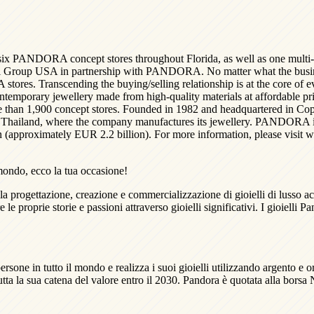
 PANDORA concept stores throughout Florida, as well as one multi-b
 Group USA in partnership with PANDORA. No matter what the busines
tores. Transcending the buying/selling relationship is at the core 
mporary jewellery made from high-quality materials at affordable pr
 more than 1,900 concept stores. Founded in 1982 and headquartered 
, Thailand, where the company manufactures its jewellery. PANDORA
approximately EUR 2.2 billion). For more information, please visi
 mondo, ecco la tua occasione!
a progettazione, creazione e commercializzazione di gioielli di lusso acce
 le proprie storie e passioni attraverso gioielli significativi. I gioielli
e in tutto il mondo e realizza i suoi gioielli utilizzando argento e or
n tutta la sua catena del valore entro il 2030. Pandora è quotata alla bo