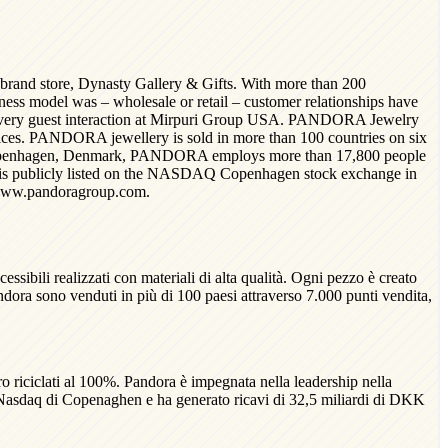
rand store, Dynasty Gallery & Gifts. With more than 200
s model was – wholesale or retail – customer relationships have
of every guest interaction at Mirpuri Group USA. PANDORA Jewelry
ices. PANDORA jewellery is sold in more than 100 countries on six
in Copenhagen, Denmark, PANDORA employs more than 17,800 people
 is publicly listed on the NASDAQ Copenhagen stock exchange in
t www.pandoragroup.com.
ssibili realizzati con materiali di alta qualità. Ogni pezzo è creato
 Pandora sono venduti in più di 100 paesi attraverso 7.000 punti vendita,
o riciclati al 100%. Pandora è impegnata nella leadership nella
rsa Nasdaq di Copenaghen e ha generato ricavi di 32,5 miliardi di DKK