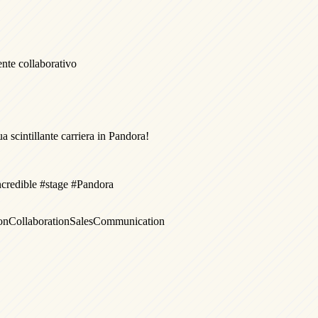
ente collaborativo
a scintillante carriera in Pandora!
credible #stage #Pandora
on
Collaboration
Sales
Communication