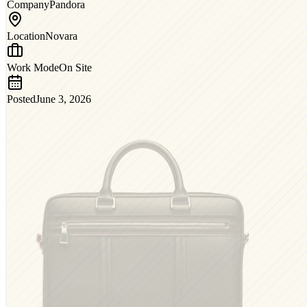
Company
Pandora
Location
Novara
Work Mode
On Site
Posted
June 3, 2026