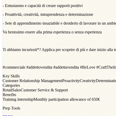
- Entusiasmo e capacità di creare rapporti positivi
- Proattività, creatività, intraprendenza e determinazione
- Sete di apprendimento insaziabile e desiderio di lavorare in un ambi
Va benissimo essere alla prima esperienza o senza esperienza
Ti abbiamo incuriosit*? Applica per scoprire di più e dare inizio alla tu
#commerciale #addettovendita #addettavendita #BeLove #CraftTheIn
Key Skills
Customer Relationship Management
Proactivity
Creativity
Determinati
Categories
Retail
Sales
Customer Service & Support
Benefits
Training internship
Monthly participation allowance of 650€
Prep Tools