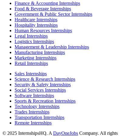
Finance & Accounting Internships
Food & Beverage Internships
Government & Public Sector Internships
Healthcare Internships
Hospitality Internships
Human Resources Internships
Legal Internships
Logistics Internships
Management & Leadership Internships
Manufacturing Internships
Marketing Internships
Retail Internships
Sales Internships
Science & Research Internships
Security & Safety Internships
Social Services Internships
Software Internships
Sports & Recreation Internships
Technology Internships
Trades Internships
Transportation Internships
Remote Internships
© 2025 InternshipsHQ. A
DayOneJobs
Company. All rights