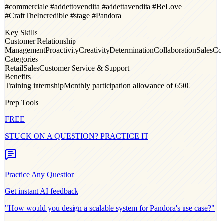
#commerciale #addettovendita #addettavendita #BeLove
#CraftTheIncredible #stage #Pandora
Key Skills
Customer Relationship
Management
Proactivity
Creativity
Determination
Collaboration
Sales
Co
Categories
Retail
Sales
Customer Service & Support
Benefits
Training internship
Monthly participation allowance of 650€
Prep Tools
FREE
STUCK ON A QUESTION? PRACTICE IT
Practice Any Question
Get instant AI feedback
"How would you design a scalable system for
Pandora
's use case?"