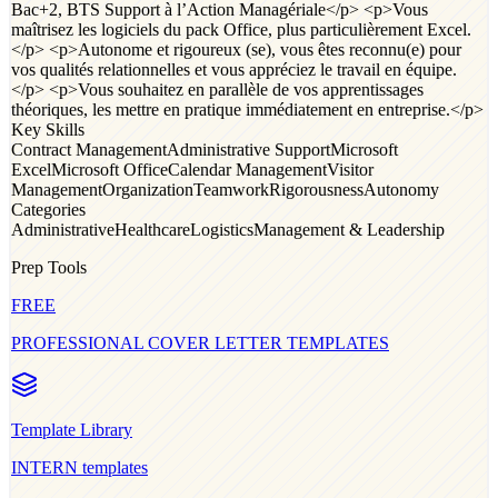
Bac+2, BTS Support à l’Action Managériale</p> <p>Vous
maîtrisez les logiciels du pack Office, plus particulièrement Excel.
</p> <p>Autonome et rigoureux (se), vous êtes reconnu(e) pour
vos qualités relationnelles et vous appréciez le travail en équipe.
</p> <p>Vous souhaitez en parallèle de vos apprentissages
théoriques, les mettre en pratique immédiatement en entreprise.</p>
Key Skills
Contract Management
Administrative Support
Microsoft
Excel
Microsoft Office
Calendar Management
Visitor
Management
Organization
Teamwork
Rigorousness
Autonomy
Categories
Administrative
Healthcare
Logistics
Management & Leadership
Prep Tools
FREE
PROFESSIONAL COVER LETTER TEMPLATES
Template Library
INTERN
templates