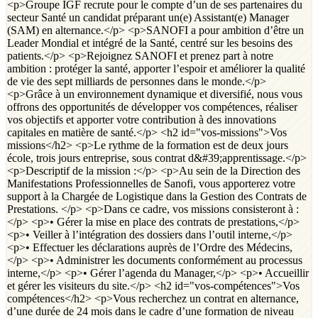
<p>Groupe IGF recrute pour le compte d’un de ses partenaires du
secteur Santé un candidat préparant un(e) Assistant(e) Manager
(SAM) en alternance.</p> <p>SANOFI a pour ambition d’être un
Leader Mondial et intégré de la Santé, centré sur les besoins des
patients.</p> <p>Rejoignez SANOFI et prenez part à notre
ambition : protéger la santé, apporter l’espoir et améliorer la qualité
de vie des sept milliards de personnes dans le monde.</p>
<p>Grâce à un environnement dynamique et diversifié, nous vous
offrons des opportunités de développer vos compétences, réaliser
vos objectifs et apporter votre contribution à des innovations
capitales en matière de santé.</p> <h2 id="vos-missions">Vos
missions</h2> <p>Le rythme de la formation est de deux jours
école, trois jours entreprise, sous contrat d&#39;apprentissage.</p>
<p>Descriptif de la mission :</p> <p>Au sein de la Direction des
Manifestations Professionnelles de Sanofi, vous apporterez votre
support à la Chargée de Logistique dans la Gestion des Contrats de
Prestations. </p> <p>Dans ce cadre, vos missions consisteront à :
</p> <p>• Gérer la mise en place des contrats de prestations,</p>
<p>• Veiller à l’intégration des dossiers dans l’outil interne,</p>
<p>• Effectuer les déclarations auprès de l’Ordre des Médecins,
</p> <p>• Administrer les documents conformément au processus
interne,</p> <p>• Gérer l’agenda du Manager,</p> <p>• Accueillir
et gérer les visiteurs du site.</p> <h2 id="vos-compétences">Vos
compétences</h2> <p>Vous recherchez un contrat en alternance,
d’une durée de 24 mois dans le cadre d’une formation de niveau