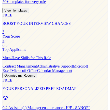
50+ templates for every role
View Templates
FREE
BOOST YOUR INTERVIEW CHANCES
?
Your Score
»
8.5
Top Applicants
Must-Have Skills for This Role
Contract Management
Administrative Support
Microsoft
Excel
Microsoft Office
Calendar Management
Optimize my Resume
FREE
YOUR PERSONALIZED PREP ROADMAP
0-2
Assistant(e) Manager en alternance - H/F - SANOFI