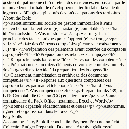
gestion du patrimoine et l’entretien des résidences, en passant par le
renouvellement urbain, le développement territorial et la vente de
logements, 3F agit au plus près des préoccupations des territoires.
About the Role
<p>Reflet Immobilier, société de gestion immobilière à Paris,
recherche pour la rentrée un(e) assistant(e) comptable.</p> <h2
id="vos-missions">Vos missions</h2> <p><strong>Liste
principale des tâches prévues pour l’apprenti(e) :</strong></p>
<ul> <li>Saisie des éléments comptables (factures, encaissements,
…)</li> <li>Préparation des paiements avant contrôle du comptable
copropriété</li> <li>Préparation des relances sur impayés</li>
<li>Rapprochements bancaires</li> <li>Gestion des compteurs</li>
<li>Préparation des premiers éléments en vue des comptes annuels
de charges</li> <li>Aide à la préparation des budgets</li>
<li>Classement, numérisation et archivage des documents
comptables</li> <li>Réponse aux questions comptables des
copropriétaires par mail et téléphone</li> </ul> <h2 id="vos-
compétences">Vos compétences</h2> <p>Préparation d&#39;un
BTS Comptabilité Gestion (CG) en alternance</p> <p>Bonne
connaissance du Pack Office, notamment Excel et Word</p>
<p>Bonnes capacités rédactionnelles et orales</p> <p>Autonomie,
rigueur et organisation dans le travail</p>
Key Skills
Accounting Entry
Bank Reconciliation
Payment Preparation
Debt
Collection
Budget Preparation
Document Archiving
Microsoft