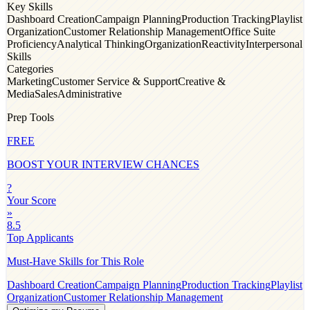
Key Skills
Dashboard Creation
Campaign Planning
Production Tracking
Playlist
Organization
Customer Relationship Management
Office Suite
Proficiency
Analytical Thinking
Organization
Reactivity
Interpersonal
Skills
Categories
Marketing
Customer Service & Support
Creative &
Media
Sales
Administrative
Prep Tools
FREE
BOOST YOUR INTERVIEW CHANCES
?
Your Score
»
8.5
Top Applicants
Must-Have Skills for This Role
Dashboard Creation
Campaign Planning
Production Tracking
Playlist
Organization
Customer Relationship Management