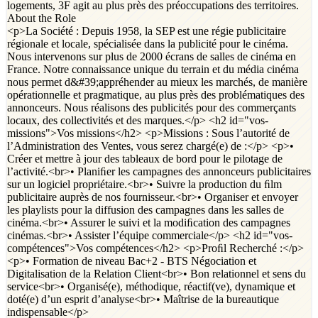
logements, 3F agit au plus près des préoccupations des territoires.
About the Role
<p>La Société : Depuis 1958, la SEP est une régie publicitaire
régionale et locale, spécialisée dans la publicité pour le cinéma.
Nous intervenons sur plus de 2000 écrans de salles de cinéma en
France. Notre connaissance unique du terrain et du média cinéma
nous permet d&#39;appréhender au mieux les marchés, de manière
opérationnelle et pragmatique, au plus près des problématiques des
annonceurs. Nous réalisons des publicités pour des commerçants
locaux, des collectivités et des marques.</p> <h2 id="vos-
missions">Vos missions</h2> <p>Missions : Sous l’autorité de
l’Administration des Ventes, vous serez chargé(e) de :</p> <p>•
Créer et mettre à jour des tableaux de bord pour le pilotage de
l’activité.<br>• Planiﬁer les campagnes des annonceurs publicitaires
sur un logiciel propriétaire.<br>• Suivre la production du ﬁlm
publicitaire auprès de nos fournisseur.<br>• Organiser et envoyer
les playlists pour la diffusion des campagnes dans les salles de
cinéma.<br>• Assurer le suivi et la modiﬁcation des campagnes
cinémas.<br>• Assister l’équipe commerciale</p> <h2 id="vos-
compétences">Vos compétences</h2> <p>Proﬁl Recherché :</p>
<p>• Formation de niveau Bac+2 - BTS Négociation et
Digitalisation de la Relation Client<br>• Bon relationnel et sens du
service<br>• Organisé(e), méthodique, réactif(ve), dynamique et
doté(e) d’un esprit d’analyse<br>• Maîtrise de la bureautique
indispensable</p>