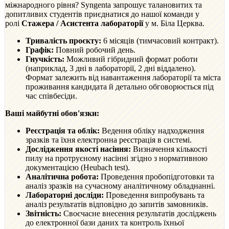
міжнародного рівня? Syngenta запрошує талановитих та
допитливих студентів приєднатися до нашої команди у
ролі
Стажера / Асистента лабораторії
у м. Біла Церква.
Тривалість проєкту:
6 місяців (тимчасовий контракт).
Графік:
Повний робочий день.
Гнучкість:
Можливий гібридний формат роботи
(наприклад, 3 дні в лабораторії, 2 дні віддалено).
Формат залежить від навантаження лабораторії та міста
проживання кандидата й детально обговорюється під
час співбесіди.
Ваші майбутні обов'язки:
Реєстрація та облік:
Ведення обліку надходження
зразків та їхня електронна реєстрація в системі.
Дослідження якості насіння:
Визначення кількості
пилу на протруєному насінні згідно з нормативною
документацією (Heubach test).
Аналітична робота:
Проведення пробопідготовки та
аналіз зразків на сучасному аналітичному обладнанні.
Лабораторні досліди:
Проведення випробувань та
аналіз результатів відповідно до запитів замовників.
Звітність:
Своєчасне внесення результатів досліджень
до електронної бази даних та контроль їхньої