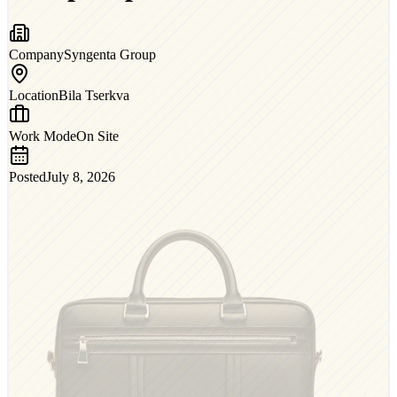
Company
Syngenta Group
Location
Bila Tserkva
Work Mode
On Site
Posted
July 8, 2026