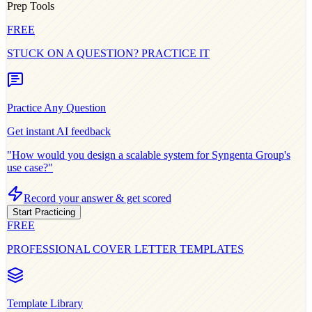
Prep Tools
FREE
STUCK ON A QUESTION? PRACTICE IT
Practice Any Question
Get instant AI feedback
"How would you design a scalable system for
Syngenta Group
's
use case?"
Record your answer & get scored
Start Practicing
FREE
PROFESSIONAL COVER LETTER TEMPLATES
Template Library