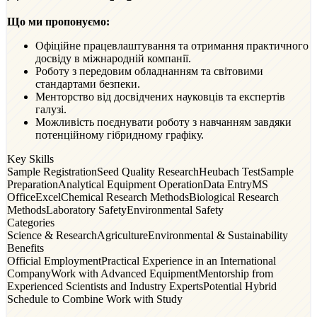
Що ми пропонуємо:
Офіційне працевлаштування та отримання практичного
досвіду в міжнародній компанії.
Роботу з передовим обладнанням та світовими
стандартами безпеки.
Менторство від досвідчених науковців та експертів
галузі.
Можливість поєднувати роботу з навчанням завдяки
потенційному гібридному графіку.
Key Skills
Sample Registration
Seed Quality Research
Heubach Test
Sample
Preparation
Analytical Equipment Operation
Data Entry
MS
Office
Excel
Chemical Research Methods
Biological Research
Methods
Laboratory Safety
Environmental Safety
Categories
Science & Research
Agriculture
Environmental & Sustainability
Benefits
Official Employment
Practical Experience in an International
Company
Work with Advanced Equipment
Mentorship from
Experienced Scientists and Industry Experts
Potential Hybrid
Schedule to Combine Work with Study