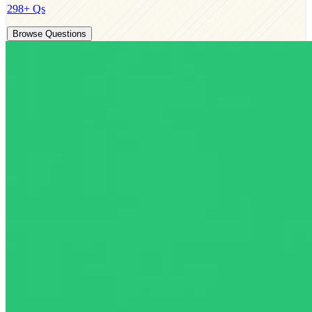
298
+ Qs
Browse Questions