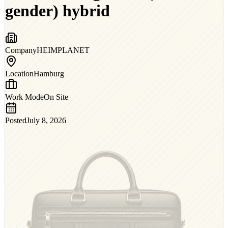
gender) hybrid
Company
HEIMPLANET
Location
Hamburg
Work Mode
On Site
Posted
July 8, 2026