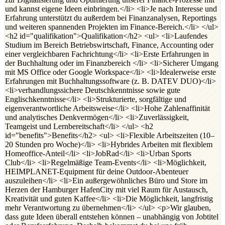
und kannst eigene Ideen einbringen.</li> <li>Je nach Interesse und
Erfahrung unterstützt du außerdem bei Finanzanalysen, Reportings
und weiteren spannenden Projekten im Finance-Bereich.</li> </ul>
<h2 id="qualifikation">Qualifikation</h2> <ul> <li>Laufendes
Studium im Bereich Betriebswirtschaft, Finance, Accounting oder
einer vergleichbaren Fachrichtung</li> <li>Erste Erfahrungen in
der Buchhaltung oder im Finanzbereich </li> <li>Sicherer Umgang
mit MS Office oder Google Workspace</li> <li>Idealerweise erste
Erfahrungen mit Buchhaltungssoftware (z. B. DATEV DUO)</li>
<li>verhandlungssichere Deutschkenntnisse sowie gute
Englischkenntnisse</li> <li>Strukturierte, sorgfältige und
eigenverantwortliche Arbeitsweise</li> <li>Hohe Zahlenaffinität
und analytisches Denkvermögen</li> <li>Zuverlässigkeit,
Teamgeist und Lernbereitschaft</li> </ul> <h2
id="benefits">Benefits</h2> <ul> <li>Flexible Arbeitszeiten (10–
20 Stunden pro Woche)</li> <li>Hybrides Arbeiten mit flexiblem
Homeoffice-Anteil</li> <li>JobRad</li> <li>Urban Sports
Club</li> <li>Regelmäßige Team-Events</li> <li>Möglichkeit,
HEIMPLANET-Equipment für deine Outdoor-Abenteuer
auszuleihen</li> <li>Ein außergewöhnliches Büro und Store im
Herzen der Hamburger HafenCity mit viel Raum für Austausch,
Kreativität und guten Kaffee</li> <li>Die Möglichkeit, langfristig
mehr Verantwortung zu übernehmen</li> </ul> <p>Wir glauben,
dass gute Ideen überall entstehen können – unabhängig von Jobtitel