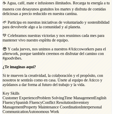
☕ Agua, café, mate e infusiones ilimitados. Recarga tu energía a tu
manera con desayunos gratuitos los martes y disfruta de comidas
deliciosas a precio reducido en nuestra cantina.
🌱 Participa en nuestras iniciativas de voluntariado y sostenibilidad
para devolverle algo a la comunidad y al planeta.
💚 Celebramos nuestras victorias y nos reunimos cada mes para
mantener vivo nuestro espíritu de equipo.
😎 Y cada jueves, nos unimos a nuestros #Aticcoworkers para el
afterwork, porque también creemos en disfrutar del camino con
#goodvibes.
¿Te imaginas aquí?
Si te mueven la creatividad, la colaboración y el propósito, con
nosotros te sentirás como en casa. Únete al equipo de Aticco y
ayúdanos a dar forma al futuro del trabajo y la vida.
Key Skills
Customer Experience
Problem Solving
Time Management
English
Fluency
Spanish Fluency
Conflict Resolution
Inventory
Management
Property Maintenance Coordination
Interpersonal
Communication
Autonomous Work