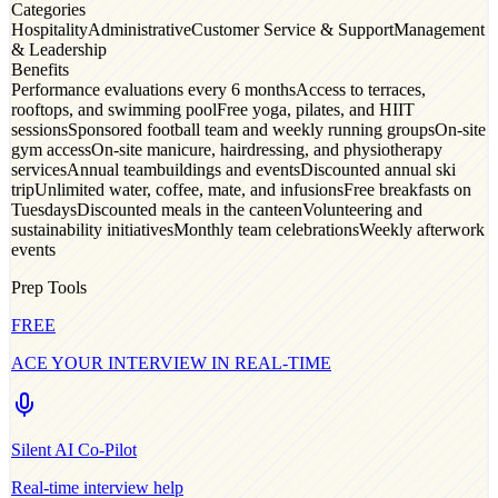
Categories
Hospitality
Administrative
Customer Service & Support
Management
& Leadership
Benefits
Performance evaluations every 6 months
Access to terraces,
rooftops, and swimming pool
Free yoga, pilates, and HIIT
sessions
Sponsored football team and weekly running groups
On-site
gym access
On-site manicure, hairdressing, and physiotherapy
services
Annual teambuildings and events
Discounted annual ski
trip
Unlimited water, coffee, mate, and infusions
Free breakfasts on
Tuesdays
Discounted meals in the canteen
Volunteering and
sustainability initiatives
Monthly team celebrations
Weekly afterwork
events
Prep Tools
FREE
ACE YOUR INTERVIEW IN REAL-TIME
Silent AI Co-Pilot
Real-time interview help