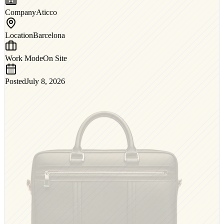
Company
Aticco
Location
Barcelona
Work Mode
On Site
Posted
July 8, 2026