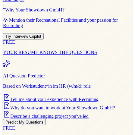
"Why
Your Showdown GmbH
?"
💡 Mention their
Recreational Facilities
and your passion for
Recruiting
Try Interview Copilot
FREE
YOUR RESUME KNOWS THE QUESTIONS
AI Question Predictor
Based on
Werkstudent*in im HR (w/m/d)
role
Tell me about your experience with Recruiting
Why do you want to work at Your Showdown GmbH?
Describe a challenging project you've led
Predict My Questions
FREE