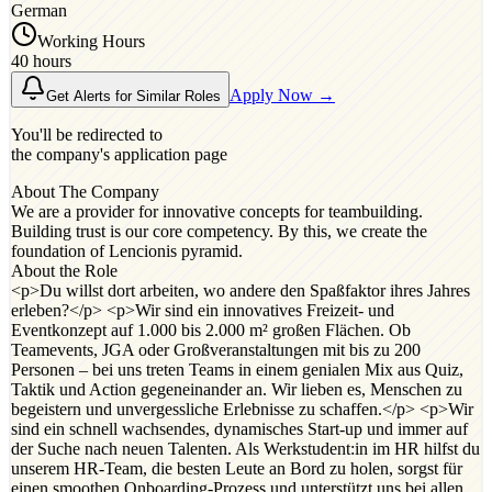
German
Working Hours
40 hours
Apply Now →
Get Alerts for Similar Roles
You'll be redirected to
the company's application page
About The Company
We are a provider for innovative concepts for teambuilding.
Building trust is our core competency. By this, we create the
foundation of Lencionis pyramid.
About the Role
<p>Du willst dort arbeiten, wo andere den Spaßfaktor ihres Jahres
erleben?</p> <p>Wir sind ein innovatives Freizeit- und
Eventkonzept auf 1.000 bis 2.000 m² großen Flächen. Ob
Teamevents, JGA oder Großveranstaltungen mit bis zu 200
Personen – bei uns treten Teams in einem genialen Mix aus Quiz,
Taktik und Action gegeneinander an. Wir lieben es, Menschen zu
begeistern und unvergessliche Erlebnisse zu schaffen.</p> <p>Wir
sind ein schnell wachsendes, dynamisches Start-up und immer auf
der Suche nach neuen Talenten. Als Werkstudent:in im HR hilfst du
unserem HR-Team, die besten Leute an Bord zu holen, sorgst für
einen smoothen Onboarding-Prozess und unterstützt uns bei allen