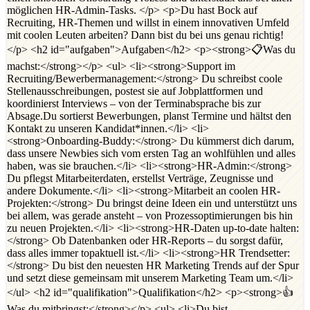
möglichen HR-Admin-Tasks. </p> <p>Du hast Bock auf
Recruiting, HR-Themen und willst in einem innovativen Umfeld
mit coolen Leuten arbeiten? Dann bist du bei uns genau richtig!
</p> <h2 id="aufgaben">Aufgaben</h2> <p><strong>📋Was du
machst:</strong></p> <ul> <li><strong>Support im
Recruiting/Bewerbermanagement:</strong> Du schreibst coole
Stellenausschreibungen, postest sie auf Jobplattformen und
koordinierst Interviews – von der Terminabsprache bis zur
Absage.Du sortierst Bewerbungen, planst Termine und hältst den
Kontakt zu unseren Kandidat*innen.</li> <li>
<strong>Onboarding-Buddy:</strong> Du kümmerst dich darum,
dass unsere Newbies sich vom ersten Tag an wohlfühlen und alles
haben, was sie brauchen.</li> <li><strong>HR-Admin:</strong>
Du pflegst Mitarbeiterdaten, erstellst Verträge, Zeugnisse und
andere Dokumente.</li> <li><strong>Mitarbeit an coolen HR-
Projekten:</strong> Du bringst deine Ideen ein und unterstützt uns
bei allem, was gerade ansteht – von Prozessoptimierungen bis hin
zu neuen Projekten.</li> <li><strong>HR-Daten up-to-date halten:
</strong> Ob Datenbanken oder HR-Reports – du sorgst dafür,
dass alles immer topaktuell ist.</li> <li><strong>HR Trendsetter:
</strong> Du bist den neuesten HR Marketing Trends auf der Spur
und setzt diese gemeinsam mit unserem Marketing Team um.</li>
</ul> <h2 id="qualifikation">Qualifikation</h2> <p><strong>👍
Was du mitbringst:</strong></p> <ul> <li>Du bist