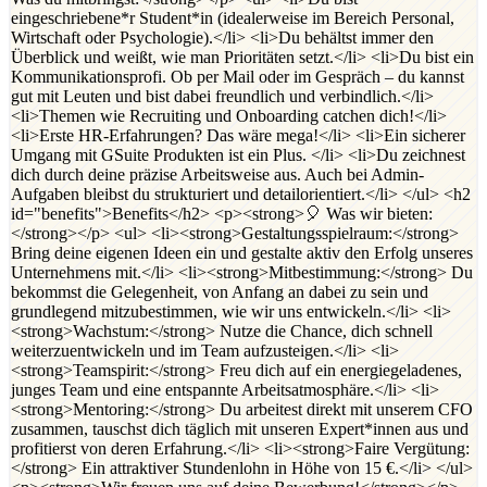
eingeschriebene*r Student*in (idealerweise im Bereich Personal,
Wirtschaft oder Psychologie).</li> <li>Du behältst immer den
Überblick und weißt, wie man Prioritäten setzt.</li> <li>Du bist ein
Kommunikationsprofi. Ob per Mail oder im Gespräch – du kannst
gut mit Leuten und bist dabei freundlich und verbindlich.</li>
<li>Themen wie Recruiting und Onboarding catchen dich!</li>
<li>Erste HR-Erfahrungen? Das wäre mega!</li> <li>Ein sicherer
Umgang mit GSuite Produkten ist ein Plus. </li> <li>Du zeichnest
dich durch deine präzise Arbeitsweise aus. Auch bei Admin-
Aufgaben bleibst du strukturiert und detailorientiert.</li> </ul> <h2
id="benefits">Benefits</h2> <p><strong>🎈 Was wir bieten:
</strong></p> <ul> <li><strong>Gestaltungsspielraum:</strong>
Bring deine eigenen Ideen ein und gestalte aktiv den Erfolg unseres
Unternehmens mit.</li> <li><strong>Mitbestimmung:</strong> Du
bekommst die Gelegenheit, von Anfang an dabei zu sein und
grundlegend mitzubestimmen, wie wir uns entwickeln.</li> <li>
<strong>Wachstum:</strong> Nutze die Chance, dich schnell
weiterzuentwickeln und im Team aufzusteigen.</li> <li>
<strong>Teamspirit:</strong> Freu dich auf ein energiegeladenes,
junges Team und eine entspannte Arbeitsatmosphäre.</li> <li>
<strong>Mentoring:</strong> Du arbeitest direkt mit unserem CFO
zusammen, tauschst dich täglich mit unseren Expert*innen aus und
profitierst von deren Erfahrung.</li> <li><strong>Faire Vergütung:
</strong> Ein attraktiver Stundenlohn in Höhe von 15 €.</li> </ul>