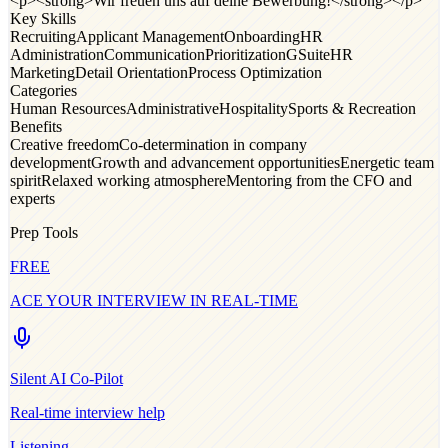
<p><strong>Wir freuen uns auf deine Bewerbung!</strong></p>
Key Skills
Recruiting
Applicant Management
Onboarding
HR
Administration
Communication
Prioritization
GSuite
HR
Marketing
Detail Orientation
Process Optimization
Categories
Human Resources
Administrative
Hospitality
Sports & Recreation
Benefits
Creative freedom
Co-determination in company
development
Growth and advancement opportunities
Energetic team
spirit
Relaxed working atmosphere
Mentoring from the CFO and
experts
Prep Tools
FREE
ACE YOUR INTERVIEW IN REAL-TIME
Silent AI Co-Pilot
Real-time interview help
Listening...