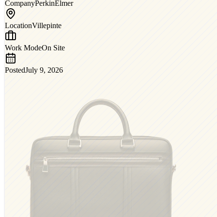
Company
PerkinElmer
Location
Villepinte
Work Mode
On Site
Posted
July 9, 2026