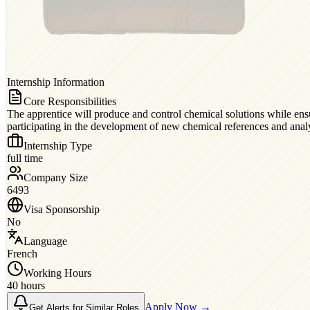
Internship Information
Core Responsibilities
The apprentice will produce and control chemical solutions while en
participating in the development of new chemical references and anal
Internship Type
full time
Company Size
6493
Visa Sponsorship
No
Language
French
Working Hours
40 hours
Apply Now →
Get Alerts for Similar Roles